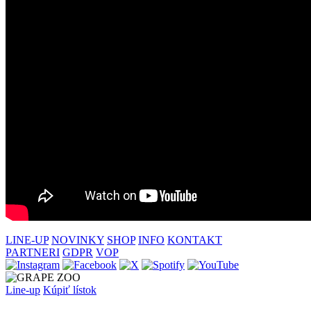
LINE-UP
NOVINKY
SHOP
INFO
KONTAKT
PARTNERI
GDPR
VOP
Line-up
Kúpiť lístok