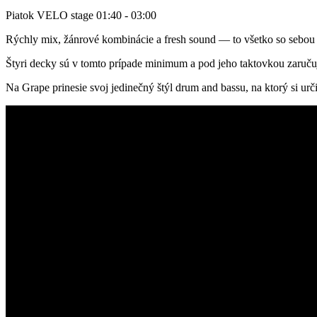
Piatok
VELO stage
01:40 - 03:00
Rýchly mix, žánrové kombinácie a fresh sound — to všetko so sebou
Štyri decky sú v tomto prípade minimum a pod jeho taktovkou zaručuj
Na Grape prinesie svoj jedinečný štýl drum and bassu, na ktorý si urči