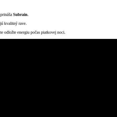
 prináša
Subrain
.
ú kvalitný rave.
te odložte energiu počas piatkovej noci.