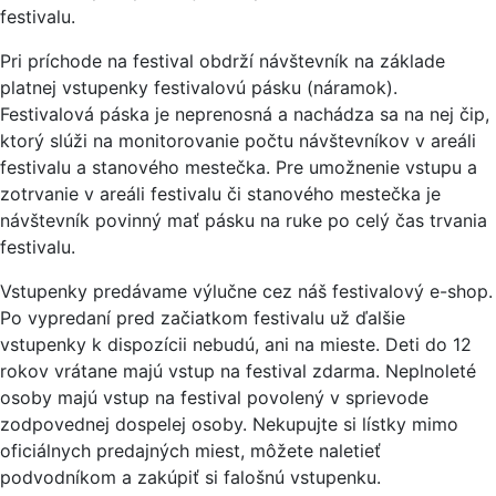
festivalu.
Pri príchode na festival obdrží návštevník na základe
platnej vstupenky festivalovú pásku (náramok).
Festivalová páska je neprenosná a nachádza sa na nej čip,
ktorý slúži na monitorovanie počtu návštevníkov v areáli
festivalu a stanového mestečka. Pre umožnenie vstupu a
zotrvanie v areáli festivalu či stanového mestečka je
návštevník povinný mať pásku na ruke po celý čas trvania
festivalu.
Vstupenky predávame výlučne cez náš festivalový e-shop.
Po vypredaní pred začiatkom festivalu už ďalšie
vstupenky k dispozícii nebudú, ani na mieste. Deti do 12
rokov vrátane majú vstup na festival zdarma. Neplnoleté
osoby majú vstup na festival povolený v sprievode
zodpovednej dospelej osoby. Nekupujte si lístky mimo
oficiálnych predajných miest, môžete naletieť
podvodníkom a zakúpiť si falošnú vstupenku.