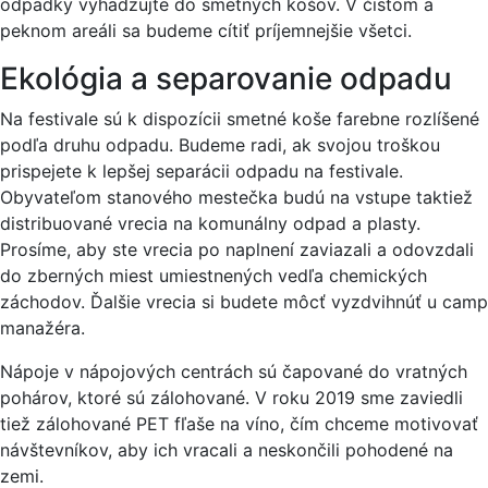
odpadky vyhadzujte do smetných košov. V čistom a
peknom areáli sa budeme cítiť príjemnejšie všetci.
Ekológia a separovanie odpadu
Na festivale sú k dispozícii smetné koše farebne rozlíšené
podľa druhu odpadu. Budeme radi, ak svojou troškou
prispejete k lepšej separácii odpadu na festivale.
Obyvateľom stanového mestečka budú na vstupe taktiež
distribuované vrecia na komunálny odpad a plasty.
Prosíme, aby ste vrecia po naplnení zaviazali a odovzdali
do zberných miest umiestnených vedľa chemických
záchodov. Ďalšie vrecia si budete môcť vyzdvihnúť u camp
manažéra.
Nápoje v nápojových centrách sú čapované do vratných
pohárov, ktoré sú zálohované. V roku 2019 sme zaviedli
tiež zálohované PET fľaše na víno, čím chceme motivovať
návštevníkov, aby ich vracali a neskončili pohodené na
zemi.