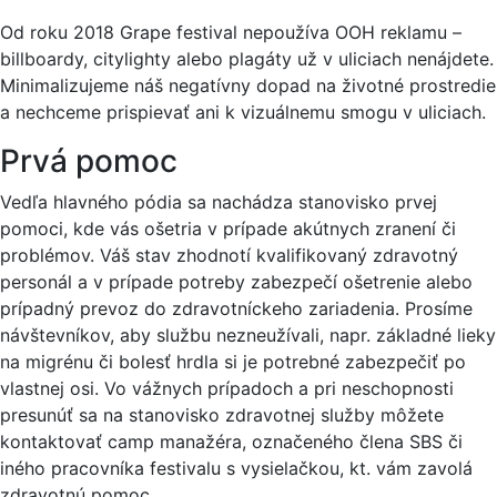
Od roku 2018 Grape festival nepoužíva OOH reklamu –
billboardy, citylighty alebo plagáty už v uliciach nenájdete.
Minimalizujeme náš negatívny dopad na životné prostredie
a nechceme prispievať ani k vizuálnemu smogu v uliciach.
Prvá pomoc
Vedľa hlavného pódia sa nachádza stanovisko prvej
pomoci, kde vás ošetria v prípade akútnych zranení či
problémov. Váš stav zhodnotí kvalifikovaný zdravotný
personál a v prípade potreby zabezpečí ošetrenie alebo
prípadný prevoz do zdravotníckeho zariadenia. Prosíme
návštevníkov, aby službu nezneužívali, napr. základné lieky
na migrénu či bolesť hrdla si je potrebné zabezpečiť po
vlastnej osi. Vo vážnych prípadoch a pri neschopnosti
presunúť sa na stanovisko zdravotnej služby môžete
kontaktovať camp manažéra, označeného člena SBS či
iného pracovníka festivalu s vysielačkou, kt. vám zavolá
zdravotnú pomoc.