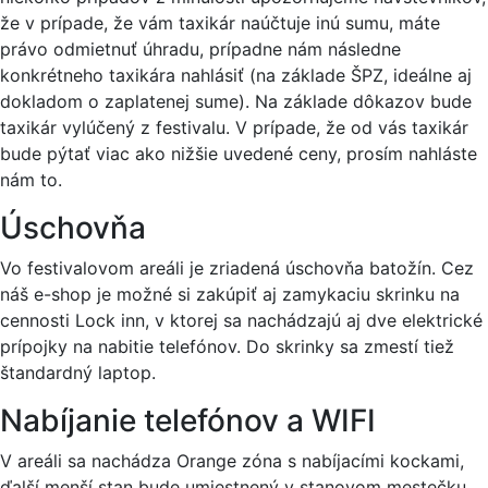
že v prípade, že vám taxikár naúčtuje inú sumu, máte
právo odmietnuť úhradu, prípadne nám následne
konkrétneho taxikára nahlásiť (na základe ŠPZ, ideálne aj
dokladom o zaplatenej sume). Na základe dôkazov bude
taxikár vylúčený z festivalu. V prípade, že od vás taxikár
bude pýtať viac ako nižšie uvedené ceny, prosím nahláste
nám to.
Úschovňa
Vo festivalovom areáli je zriadená úschovňa batožín. Cez
náš e-shop je možné si zakúpiť aj zamykaciu skrinku na
cennosti Lock inn, v ktorej sa nachádzajú aj dve elektrické
prípojky na nabitie telefónov. Do skrinky sa zmestí tiež
štandardný laptop.
Nabíjanie telefónov a WIFI
V areáli sa nachádza Orange zóna s nabíjacími kockami,
ďalší menší stan bude umiestnený v stanovom mestečku