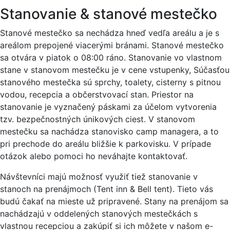
Stanovanie & stanové mestečko
Stanové mestečko sa nechádza hneď vedľa areálu a je s
areálom prepojené viacerými bránami. Stanové mestečko
sa otvára v piatok o 08:00 ráno. Stanovanie vo vlastnom
stane v stanovom mestečku je v cene vstupenky, Súčasťou
stanového mestečka sú sprchy, toalety, cisterny s pitnou
vodou, recepcia a občerstvovací stan. Priestor na
stanovanie je vyznačený páskami za účelom vytvorenia
tzv. bezpečnostných únikových ciest. V stanovom
mestečku sa nachádza stanovisko camp managera, a to
pri prechode do areálu bližšie k parkovisku. V prípade
otázok alebo pomoci ho neváhajte kontaktovať.
Návštevníci majú možnosť využiť tiež stanovanie v
stanoch na prenájmoch (Tent inn & Bell tent). Tieto vás
budú čakať na mieste už pripravené. Stany na prenájom sa
nachádzajú v oddelených stanových mestečkách s
vlastnou recepciou a zakúpiť si ich môžete v našom e-