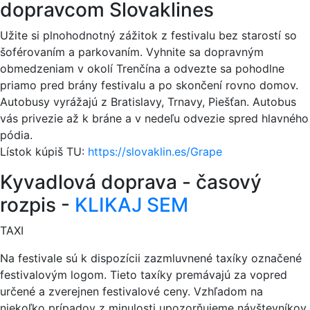
dopravcom Slovaklines
Užite si plnohodnotný zážitok z festivalu bez starostí so
šoférovaním a parkovaním. Vyhnite sa dopravným
obmedzeniam v okolí Trenčína a odvezte sa pohodlne
priamo pred brány festivalu a po skončení rovno domov.
Autobusy vyrážajú z Bratislavy, Trnavy, Piešťan. Autobus
vás privezie až k bráne a v nedeľu odvezie spred hlavného
pódia.
Lístok kúpiš TU:
https://slovaklin.es/Grape
Kyvadlová doprava - časový
rozpis -
KLIKAJ SEM
TAXI
Na festivale sú k dispozícii zazmluvnené taxíky označené
festivalovým logom. Tieto taxíky premávajú za vopred
určené a zverejnen festivalové ceny. Vzhľadom na
niekoľko prípadov z minulosti upozorňujeme návštevníkov,