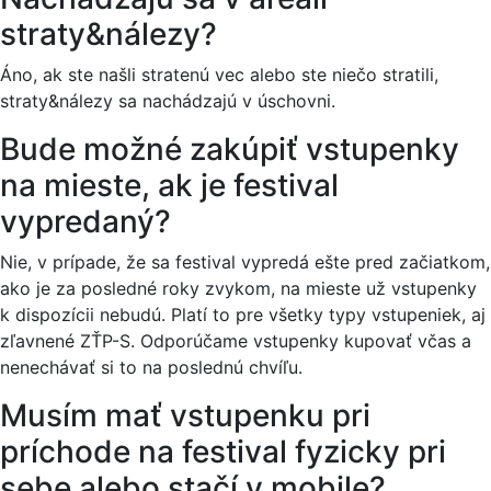
straty&nálezy?
Áno, ak ste našli stratenú vec alebo ste niečo stratili,
straty&nálezy sa nachádzajú v úschovni.
Bude možné zakúpiť vstupenky
na mieste, ak je festival
vypredaný?
Nie, v prípade, že sa festival vypredá ešte pred začiatkom,
ako je za posledné roky zvykom, na mieste už vstupenky
k dispozícii nebudú. Platí to pre všetky typy vstupeniek, aj
zľavnené ZŤP-S. Odporúčame vstupenky kupovať včas a
nenechávať si to na poslednú chvíľu.
Musím mať vstupenku pri
príchode na festival fyzicky pri
sebe alebo stačí v mobile?