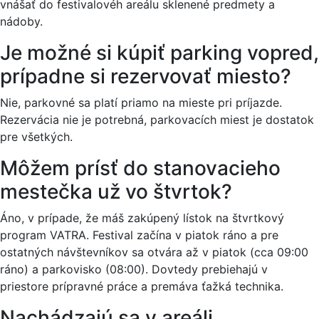
vnášať do festivalovéh areálu sklenené predmety a
nádoby.
Je možné si kúpiť parking vopred,
prípadne si rezervovať miesto?
Nie, parkovné sa platí priamo na mieste pri príjazde.
Rezervácia nie je potrebná, parkovacích miest je dostatok
pre všetkých.
Môžem prísť do stanovacieho
mestečka už vo štvrtok?
Áno, v prípade, že máš zakúpený lístok na štvrtkový
program VATRA. Festival začína v piatok ráno a pre
ostatných návštevníkov sa otvára až v piatok (cca 09:00
ráno) a parkovisko (08:00). Dovtedy prebiehajú v
priestore prípravné práce a premáva ťažká technika.
Nachádzajú sa v areáli