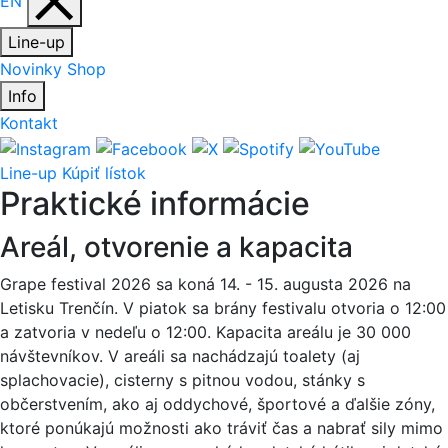
EN
Line-up
Novinky
Shop
Info
Kontakt
Line-up
Kúpiť lístok
Praktické informácie
Areál, otvorenie a kapacita
Grape festival 2026 sa koná 14. - 15. augusta 2026 na
Letisku Trenčín. V piatok sa brány festivalu otvoria o 12:00
a zatvoria v nedeľu o 12:00. Kapacita areálu je 30 000
návštevníkov. V areáli sa nachádzajú toalety (aj
splachovacie), cisterny s pitnou vodou, stánky s
občerstvením, ako aj oddychové, športové a ďalšie zóny,
ktoré ponúkajú možnosti ako tráviť čas a nabrať sily mimo