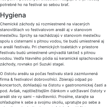
potrebné ho na festival so sebou brať.
Hygiena
Chemické záchody sú rozmiestnené na viacerých
stanovištiach vo festivalovom areáli aj v stanovom
mestečku. Sprchy sa nachádzajú v stanovom mestečku
spolu s cisternami s pitnou vodou, tie budú umiestnené aj
v areáli festivalu. Pri chemických toaletách v priestore
festivalu budú umiestnené umývadlá taktiež s pitnou
vodou. Vedľa hlavného pódia sú keramické splachovacie
záchody, rovnako pri Suzuki stagei.
O čistotu areálu sa počas festivalu stará zazmluvnená
firma & festivaloví dobrovoľníci. Zbierajú odpad po
koncertoch, dohliadajú na čistotu v gastronomickej časti a
pod. Avšak, najdôležitejším článkom v udržiavaní čistoty v
areáli ste vy sami – návštevníci. Prosíme, starajte sa
ohľaduplne k sebe a svojmu okoliu, upratujte po sebe a