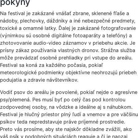
pokyny
Na festival je zakázané vnášať zbrane, sklenené fľaše a
nádoby, plechovky, dáždniky a iné nebezpečné predmety,
toxické a omamné latky. Ďalej je zakázané fotografovanie
(výnimkou sú osobné digitálne fotoaparáty a telefóny) a
zhotovovanie audio-video záznamov v priebehu akcie. Je
prísny zákaz používania vlastných dronov. Strážna služba
môže prevádzať osobné prehliadky pri vstupe do areálu.
Festival sa koná za každého počasia, pokiaľ
meteorologické podmienky objektívne neohrozujú priebeh
podujatia a zdravie návštevníkov.
Vodiť psov do areálu je povolené, pokiaľ nejde o agresívne
psy/plemená. Pes musí byť po celý čas pod kontrolou
zodpovednej osoby, na vôdzke a ideálne aj s náhubkom.
Festival je hlučný priestor plný ľudí a vnemov a pre väčšinu
psíkov teda nepredstavuje práve príjemné prostredie.
Preto vás prosíme, aby ste najskôr dôkladne zvážili, ako
váš psík v podobných situáciách reaguje a či je naozaj