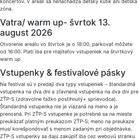
koncertov. V areáli sa nenachádza detský kútik ani detská
zóna.
Vatra/ warm up- švrtok 13.
august 2026
Otvorenie areálu vo štvrtok je o 18:00, parkovať môžete
od 16:00. Platí iba pre majiteľov vstupeniek na štvrtkový
warm up.
Vstupenky & festivalové pásky
Na festival sú v predaji dva typy vstupeniek – štandardná
vstupenka na dva dni a zľavnená vstupenka na dva dni pre
ZŤP-S (zdravotne ťažko postihnutý+ sprievodca).
Štandardná vstupenka nie je viazaná na meno a je
prenosná. Pri ZŤP-S vstupenke je potrebné sa na mieste
preukázať platným preukazom ZŤP-S; meno na preukaze
musí korešpondovať s menom zadaným pri objednávke.
ZŤP-S vstupenky sa dajú zakúpiť iba cez webovú stránku