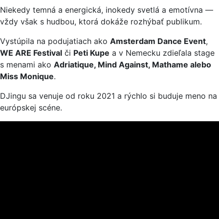
Niekedy temná a energická, inokedy svetlá a emotívna —
vždy však s hudbou, ktorá dokáže rozhýbať publikum.
Vystúpila na podujatiach ako
Amsterdam Dance Event
,
WE ARE Festival
či
Peti Kupe
a v Nemecku zdieľala stage
s menami ako
Adriatique, Mind Against, Mathame alebo
Miss Monique
.
DJingu sa venuje od roku 2021 a rýchlo si buduje meno na
európskej scéne.