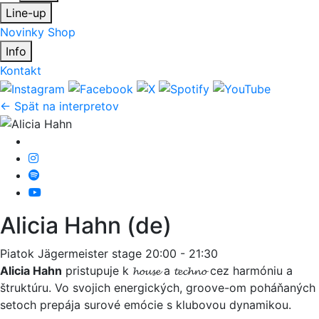
Line-up
Novinky
Shop
Info
Kontakt
← Spät na interpretov
Alicia Hahn (de)
Piatok
Jägermeister stage
20:00 - 21:30
Alicia Hahn
pristupuje k 𝓱𝓸𝓾𝓼𝓮 a 𝓽𝓮𝓬𝓱𝓷𝓸 cez harmóniu a
štruktúru. Vo svojich energických, groove-om poháňaných
setoch prepája surové emócie s klubovou dynamikou.